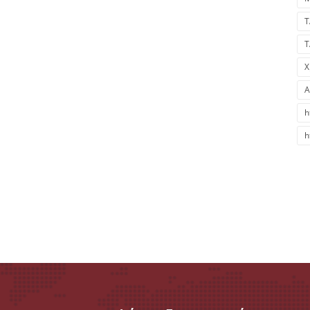
Τ
Τ
Ο
Χ
A
h
h