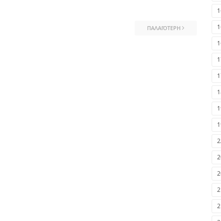
1
1
ΠΑΛΑΙΌΤΕΡΗ
1
1
1
1
1
1
2
2
2
2
2