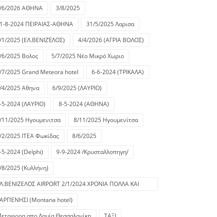
/6/2026 ΑΘΗΝΑ
3/8/2025
1-8-2024 ΠΕΙΡΑΙΑΣ-ΑΘΗΝΑ
31/5/2025 Λαρισα
/1/2025 (ΕΛ.ΒΕΝΙΖΈΛΟΣ)
4/4/2026 (ΑΓΡΙΑ ΒΟΛΟΣ)
/6/2025 Βολος
5/7/2025 Νέο Μικρό Χωριο
/7/2025 Grand Meteora hotel
6-6-2024 (ΤΡΙΚΑΛΑ)
/4/2025 Αθηνα
6/9/2025 (ΛΑΥΡΙΟ)
-5-2024 (ΛΑΥΡΙΟ)
8-5-2024 (ΑΘΗΝΑ)
/11/2025 Ηγουμενιτσα
8/11/2025 Ηγουμενίτσα
/2/2025 ΙΤΕΑ Φωκίδας
8/6/2025
-5-2024 (Delphi)
9-9-2024 /Κρυσταλλοπηγη/
/8/2025 (Κυλλήνη)
Λ.ΒΕΝΙΖΕΛΟΣ AIRPORT 2/1/2024 ΧΡΟΝΙΑ ΠΟΛΛΑ ΚΑΙ
ΑΛΗ ΧΡΟΝΙΑ!!
ΑΡΠΕΝΗΣΙ (Montana hotel)
εταφορα απο Λαμία Θεσσαλονίκη
ΤΑΞΙ