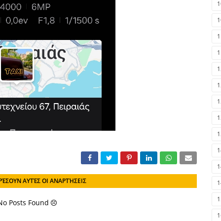
1
1
1
1
1
1
1
1
1
1
1
ΡΈΣΟΥΝ ΑΥΤΈΣ ΟΙ ΑΝΑΡΤΉΣΕΙΣ
1
1
 No Posts Found
1