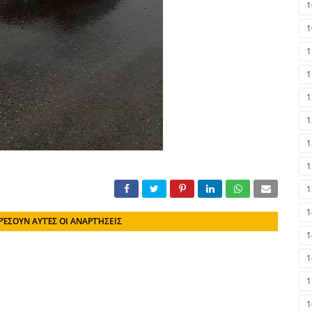
1
1
1
1
1
1
1
1
1
1
ΡΈΣΟΥΝ ΑΥΤΈΣ ΟΙ ΑΝΑΡΤΉΣΕΙΣ
1
1
1
1