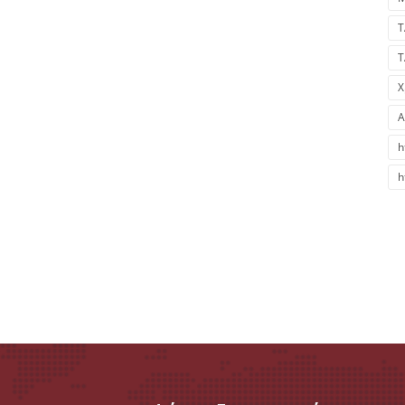
Τ
Τ
Ο
Χ
A
h
h