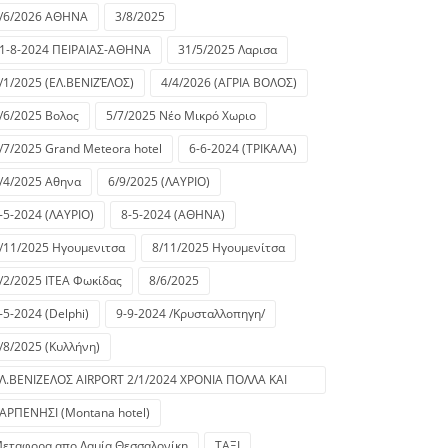
/6/2026 ΑΘΗΝΑ
3/8/2025
1-8-2024 ΠΕΙΡΑΙΑΣ-ΑΘΗΝΑ
31/5/2025 Λαρισα
/1/2025 (ΕΛ.ΒΕΝΙΖΈΛΟΣ)
4/4/2026 (ΑΓΡΙΑ ΒΟΛΟΣ)
/6/2025 Βολος
5/7/2025 Νέο Μικρό Χωριο
/7/2025 Grand Meteora hotel
6-6-2024 (ΤΡΙΚΑΛΑ)
/4/2025 Αθηνα
6/9/2025 (ΛΑΥΡΙΟ)
-5-2024 (ΛΑΥΡΙΟ)
8-5-2024 (ΑΘΗΝΑ)
/11/2025 Ηγουμενιτσα
8/11/2025 Ηγουμενίτσα
/2/2025 ΙΤΕΑ Φωκίδας
8/6/2025
-5-2024 (Delphi)
9-9-2024 /Κρυσταλλοπηγη/
/8/2025 (Κυλλήνη)
Λ.ΒΕΝΙΖΕΛΟΣ AIRPORT 2/1/2024 ΧΡΟΝΙΑ ΠΟΛΛΑ ΚΑΙ
ΑΛΗ ΧΡΟΝΙΑ!!
ΑΡΠΕΝΗΣΙ (Montana hotel)
εταφορα απο Λαμία Θεσσαλονίκη
ΤΑΞΙ